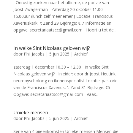
Onrustig zoeken naar het ultieme, de poëzie van
Joost Zwagerman Zaterdag 20 oktober 11.00 –
15.00uur (lunch zelf meenemen) Locatie: Franciscus
Xaveriuskerk, ’t Zand 29 Bijdrage: € 7 Informatie en
opgave: secretariaatscc@gmail.com Hoort u tot de...
In welke Sint Nicolaas geloven wij?
door
Phil Jacobs
|
5 jun 2025
|
Archief
zaterdag 1 december 10.30 – 12.30 In welke Sint
Nicolaas geloven wij? Inleider: door dr Joost Heutink,
neuropyscholoog en ikonenspecialist Locatie: pastorie
van de Franciscus Xaverius, ’t Zand 31 Bijdrage: €5
Opgave: secretariaatscc@gmail.com Vaak...
Unieke mensen
door
Phil Jacobs
|
5 jun 2025
|
Archief
Serie van 4 bijeenkomsten Unieke mensen Mensen die