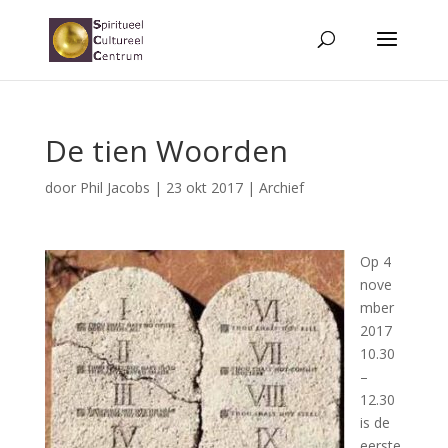
De tien Woorden
door
Phil Jacobs
|
23 okt 2017
|
Archief
Op 4
nove
mber
2017
10.30
–
12.30
is de
eerste